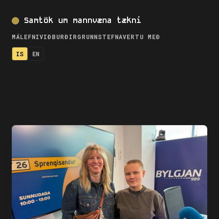
Samtök um mannvæna tækni
MÁLEFNI
VIÐBURÐIR
GRUNNSTEFNA
VERTU MEÐ
IS
EN