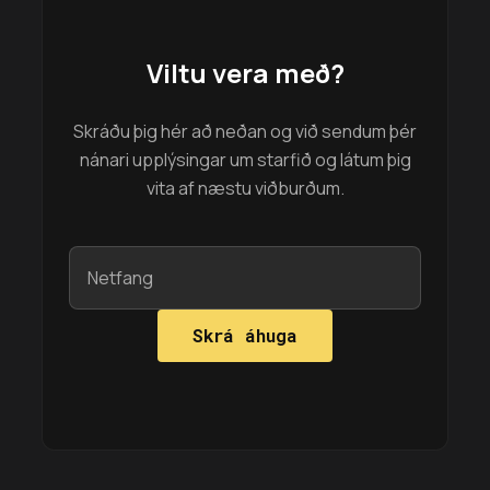
Viltu vera með?
Skráðu þig hér að neðan og við sendum þér
nánari upplýsingar um starfið og látum þig
vita af næstu viðburðum.
Skrá áhuga