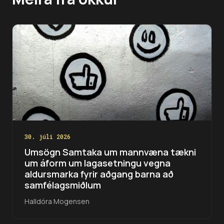
30. júlí 2026
Umsögn Samtaka um mannvæna tækni
um áform um lagasetningu vegna
aldursmarka fyrir aðgang barna að
samfélagsmiðlum
Halldóra Mogensen