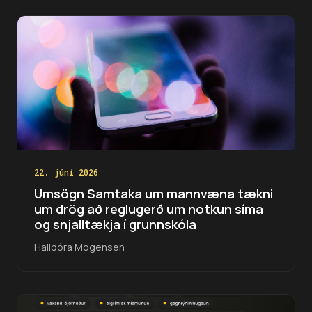
22. júní 2026
Umsögn Samtaka um mannvæna tækni
um drög að reglugerð um notkun síma
og snjalltækja í grunnskóla
Halldóra Mogensen